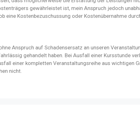
sen, dass möglicherweise die Erstattung der Leistungen nic
stenträgers gewährleistet ist, mein Anspruch jedoch unabhä
ld, ob eine Kostenbezuschussung oder Kostenübernahme durch
ne Anspruch auf Schadensersatz an unseren Veranstaltungen
ahrlässig gehandelt haben. Bei Ausfall einer Kursstunde ver
sfall einer kompletten Veranstaltungsreihe aus wichtigen G
en nicht.